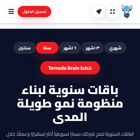
تسجيل الدخول
شهري
٣ اشهر
٦ اشهر
سنة
سنتين
خطط Tornado Brain
باقات سنوية لبناء
منظومة نمو طويلة
المدى
الباقات السنوية تمنح شركتك مسارًا تسويقيًا أكثر استقرارًا وعمقًا. خلال