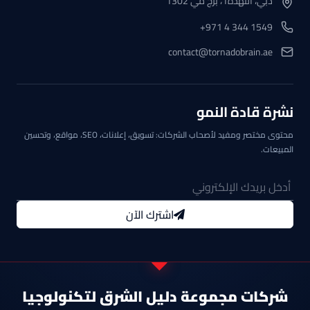
دبي، النهدة1، برج مي 1302
+971 4 344 1549
contact@tornadobrain.ae
نشرة قادة النمو
محتوى مختصر ومفيد لأصحاب الشركات: تسويق، إعلانات، SEO، مواقع، وتحسين
المبيعات.
اشترك الآن
شركات مجموعة دليل الشرق لتكنولوجيا